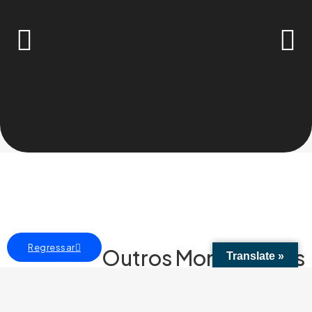
Regressar
Outros Monumentos
Translate »